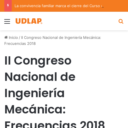
La convivencia familiar marca el cierre del Curso de Verano de Escuelas Aztecas
Menu
B
Inicio
/
II Congreso Nacional de Ingeniería Mecánica:
Frecuencias 2018
II Congreso
Nacional de
Ingeniería
Mecánica:
Frecuencias 2018