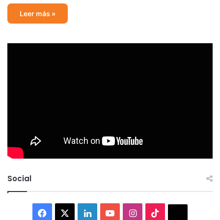
Leer más »
Social
Facebook
X
LinkedIn
YouTube
Instagram
TikTok
Thread