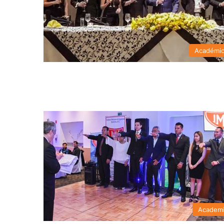
Académi
Academ