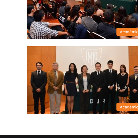
Académi
Académi