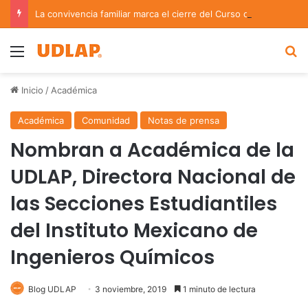
La convivencia familiar marca el cierre del Curso de Verano de Escuelas Aztecas
Menu
B
Inicio
/
Académica
Académica
Comunidad
Notas de prensa
Nombran a Académica de la
UDLAP, Directora Nacional de
las Secciones Estudiantiles
del Instituto Mexicano de
Ingenieros Químicos
Blog UDLAP
3 noviembre, 2019
1 minuto de lectura