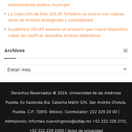
administración pública municipal
La Colección de Arte UDLAP fortalece su acervo con nuevas
obras de artistas emergentes y consolidados
Académica UDLAP asesora un proyecto que creará dispositivo
capaz de clasificar episodios ansioso-depresivos
Archivos
Archivos
Derechos Reservados © 2024. Universidad de las Américas
Puebla. Ex hacienda Sta. Catarina Mártir S/N. San Andrés Cholula,
Puebla. C.P. 72810. México. Conmutador: 222 229 20 00 |
Admisiones: informes.nuevoingreso@udlap.mx +52 222 229 2112,
+52 222 229 2000 |
Aviso de privacidad