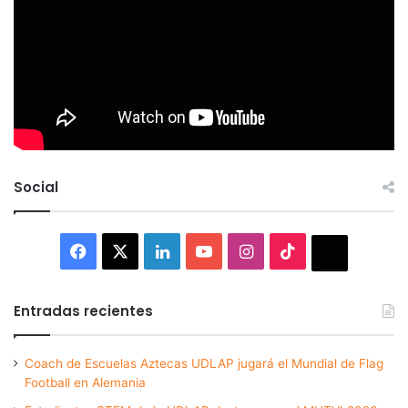
Social
Facebook
X
LinkedIn
YouTube
Instagram
TikTok
Thread
Entradas recientes
Coach de Escuelas Aztecas UDLAP jugará el Mundial de Flag
Football en Alemania