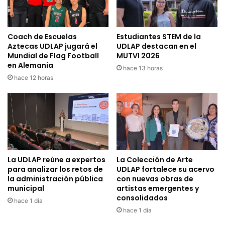
Coach de Escuelas
Estudiantes STEM de la
Aztecas UDLAP jugará el
UDLAP destacan en el
Mundial de Flag Football
MUTVI 2026
en Alemania
hace 13 horas
hace 12 horas
La UDLAP reúne a expertos
La Colección de Arte
para analizar los retos de
UDLAP fortalece su acervo
la administración pública
con nuevas obras de
municipal
artistas emergentes y
consolidados
hace 1 día
hace 1 día