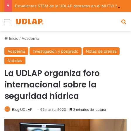
Estudiantes STEM de la UDLAP destacan en el MUTVI 2026
Menu
B
Inicio
/
Academia
Academia
Investigación y posgrado
Notas de prensa
Noticias
La UDLAP organiza foro
internacional sobre la
seguridad hídrica
Blog UDLAP
26 marzo, 2023
2 minutos de lectura