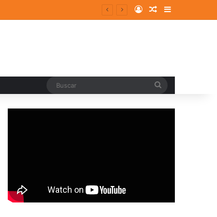
Log In
Random Article
Sidebar
Buscar