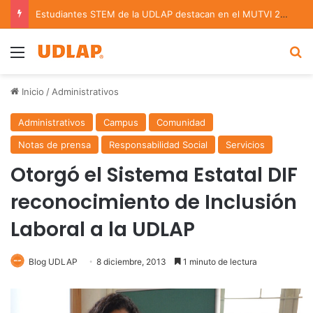
Estudiantes STEM de la UDLAP destacan en el MUTVI 2026
Menu
B
Inicio
/
Administrativos
Administrativos
Campus
Comunidad
Notas de prensa
Responsabilidad Social
Servicios
Otorgó el Sistema Estatal DIF
reconocimiento de Inclusión
Laboral a la UDLAP
Blog UDLAP
8 diciembre, 2013
1 minuto de lectura