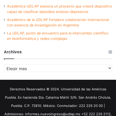
Académica UDLAP asesora un proyecto que creará dispositivo
capaz de clasificar episodios ansioso-depresivos
Académico de la UDLAP fortalece colaboración internacional
con estancia de investigación en Argentina
La UDLAP, punto de encuentro para el intercambio científico
en bioinformática y redes complejas
Archivos
Archivos
Derechos Reservados © 2024. Universidad de las Américas
Puebla. Ex hacienda Sta. Catarina Mártir S/N. San Andrés Cholula,
Puebla. C.P. 72810. México. Conmutador: 222 229 20 00 |
Admisiones: informes.nuevoingreso@udlap.mx +52 222 229 2112,