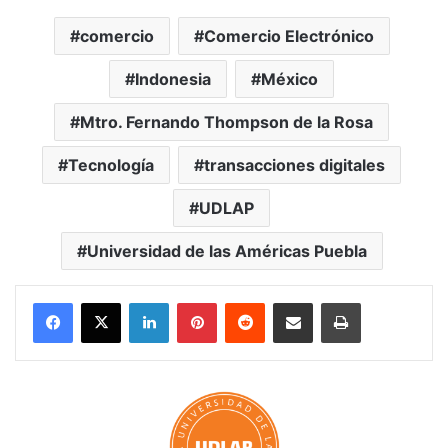
comercio
Comercio Electrónico
Indonesia
México
Mtro. Fernando Thompson de la Rosa
Tecnología
transacciones digitales
UDLAP
Universidad de las Américas Puebla
LinkedIn
Pinterest
Reddit
Share via Email
Print