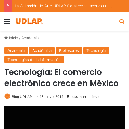
La Colección de Arte UDLAP fortalece su acervo con nuevas obras de artistas emergentes y consolidados
Menu
B
Inicio
/
Academia
Academia
Académica
Profesores
Tecnología
Tecnologías de la Información
Tecnología: El comercio
electrónico crece en México
Blog UDLAP
13 mayo, 2019
Less than a minute