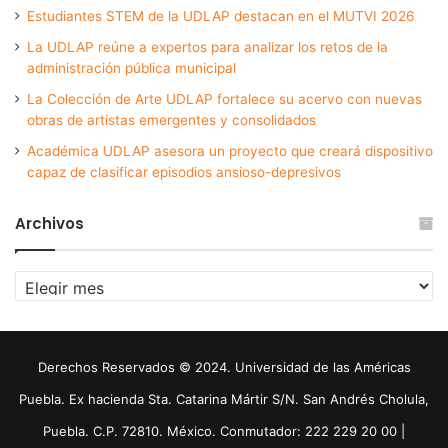
Estudiantes STEM de la UDLAP destacan en el MUTVI 2026
La UDLAP reúne a expertos para analizar los retos de la
administración pública municipal
La Colección de Arte UDLAP fortalece su acervo con nuevas
obras de artistas emergentes y consolidados
Académica UDLAP asesora un proyecto que creará dispositivo
capaz de clasificar episodios ansioso-depresivos
Archivos
Archivos
Derechos Reservados © 2024. Universidad de las Américas
Puebla. Ex hacienda Sta. Catarina Mártir S/N. San Andrés Cholula,
Puebla. C.P. 72810. México. Conmutador: 222 229 20 00 |