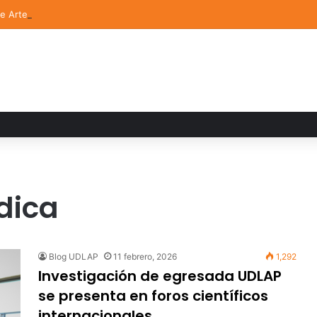
de Arte UDLAP fortalece su acervo con nuevas obras de artistas emerg
dica
Blog UDLAP
11 febrero, 2026
1,292
Investigación de egresada UDLAP
se presenta en foros científicos
internacionales