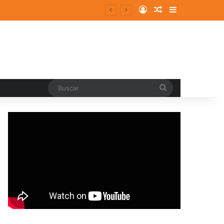
Log In
Random Article
Sidebar
entes y consolidados
Buscar