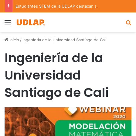
Estudiantes STEM de la UDLAP destacan en el MUTVI 2026
Menu
B
Inicio
/
Ingeniería de la Universidad Santiago de Cali
Ingeniería de la
Universidad
Santiago de Cali