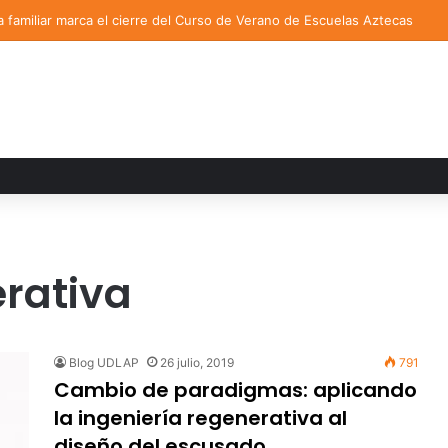
a familiar marca el cierre del Curso de Verano de Escuelas Aztecas
erativa
Blog UDLAP
26 julio, 2019
791
Cambio de paradigmas: aplicando
la ingeniería regenerativa al
diseño del escusado