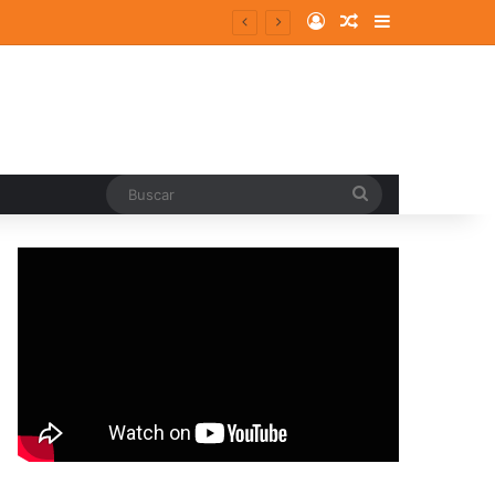
Log In
Random Article
Sidebar
Buscar