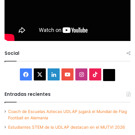
Social
Facebook
X
LinkedIn
YouTube
Instagram
TikTok
Thread
Entradas recientes
Coach de Escuelas Aztecas UDLAP jugará el Mundial de Flag
Football en Alemania
Estudiantes STEM de la UDLAP destacan en el MUTVI 2026