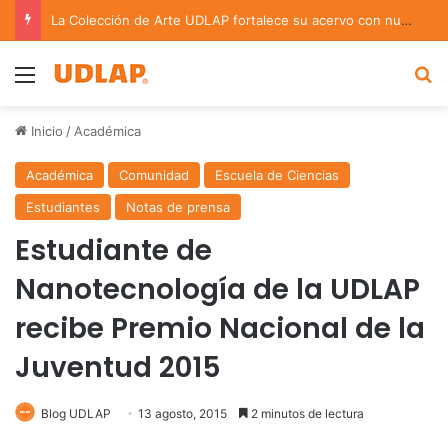
La Colección de Arte UDLAP fortalece su acervo con nuevas obras de artistas emergentes y consolidados
Menu
B
Inicio
/
Académica
Académica
Comunidad
Escuela de Ciencias
Estudiantes
Notas de prensa
Estudiante de
Nanotecnología de la UDLAP
recibe Premio Nacional de la
Juventud 2015
Blog UDLAP
13 agosto, 2015
2 minutos de lectura