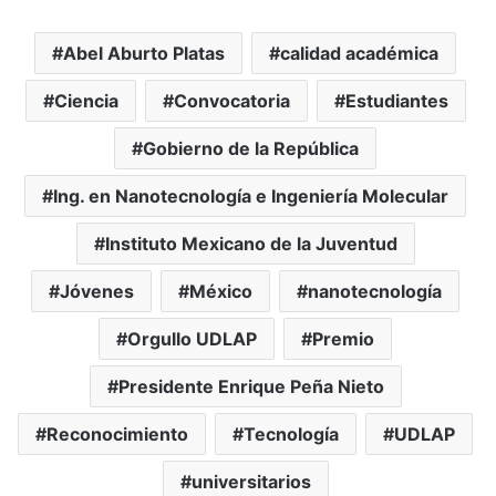
Abel Aburto Platas
calidad académica
Ciencia
Convocatoria
Estudiantes
Gobierno de la República
Ing. en Nanotecnología e Ingeniería Molecular
Instituto Mexicano de la Juventud
Jóvenes
México
nanotecnología
Orgullo UDLAP
Premio
Presidente Enrique Peña Nieto
Reconocimiento
Tecnología
UDLAP
universitarios