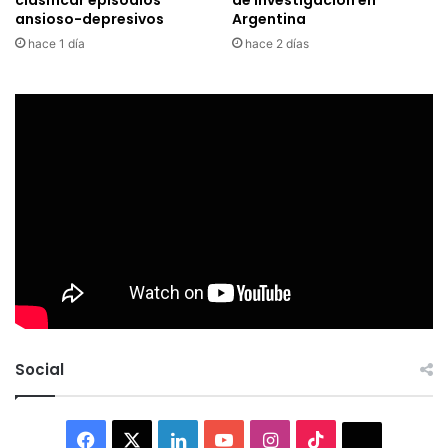
ansioso-depresivos
Argentina
hace 1 día
hace 2 días
Social
Facebook
X
LinkedIn
YouTube
Instagram
TikTok
Thread