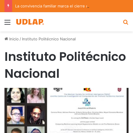
La convivencia familiar marca el cierre del Curso de Verano de Escuelas Aztecas
Menu
B
Inicio
/
Instituto Politécnico Nacional
Instituto Politécnico
Nacional