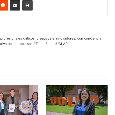
nterest
Reddit
Share via Email
Print
profesionales críticos, creativos e innovadores, con conciencia
quitativa de los recursos #TodosSomosUDLAP