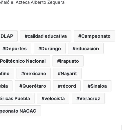
eñaló el Azteca Alberto Zequera.
UDLAP
calidad educativa
Campeonato
Deportes
Durango
educación
 Politécnico Nacional
Irapuato
tiño
mexicano
Nayarit
ebla
Querétaro
récord
Sinaloa
éricas Puebla
velocista
Veracruz
mpeonato NACAC