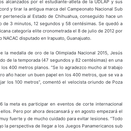
s alcanzados por el estudiante-atleta de la UDLAP y sus
ord y tirar la antigua marca del Campeonato Nacional Sub
or pertenecía al Estado de Chihuahua, conseguido hace un
po de 3 minutos, 12 segundos y 58 centésimas. Se quedó a
ana categoría elite cronometrada el 8 de julio de 2012 por
to NACAC disputado en Irapuato, Guanajuato.
 la medalla de oro de la Olimpiada Nacional 2015, Jesús
ido de la temporada (47 segundos y 82 centésimas) en una
os 400 metros planos. “Se lo agradezco mucho al trabajo
otro año hacer un buen papel en los 400 metros, que se va a
ar los 100 metros”, comentó el velocista oriundo de Poza
 la meta es participar en eventos de corte internacional
ellos. Pero por ahora descansará y en agosto empezará el
a muy fuerte y de mucho cuidado para evitar lesiones. “Todo
go la perspectiva de llegar a los Juegos Panamericanos sub