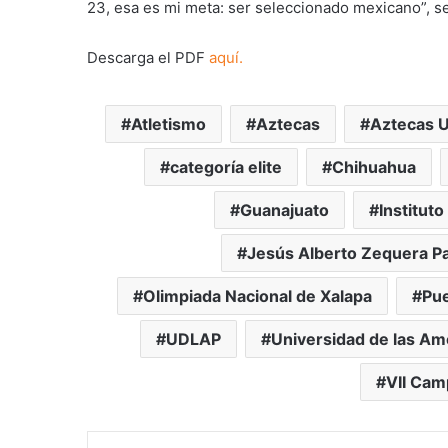
23, esa es mi meta: ser seleccionado mexicano”, s
Descarga el PDF
aquí.
Atletismo
Aztecas
Aztecas 
categoría elite
Chihuahua
Guanajuato
Instituto
Jesús Alberto Zequera Pa
Olimpiada Nacional de Xalapa
Pu
UDLAP
Universidad de las Am
VII Ca