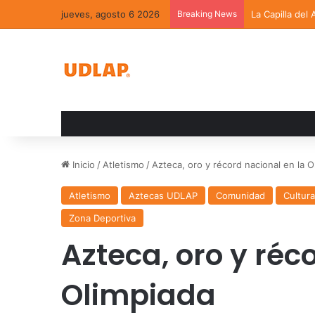
jueves, agosto 6 2026
Breaking News
La Capilla del
Inicio
/
Atletismo
/
Azteca, oro y récord nacional en la O
Atletismo
Aztecas UDLAP
Comunidad
Cultur
Zona Deportiva
Azteca, oro y réc
Olimpiada