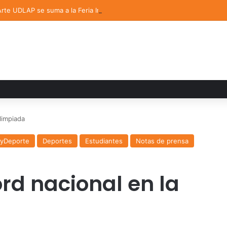
 Arte UDLAP se suma a la Feria Internacional del Libro en Puebla
limpiada
ayDeporte
Deportes
Estudiantes
Notas de prensa
ord nacional en la