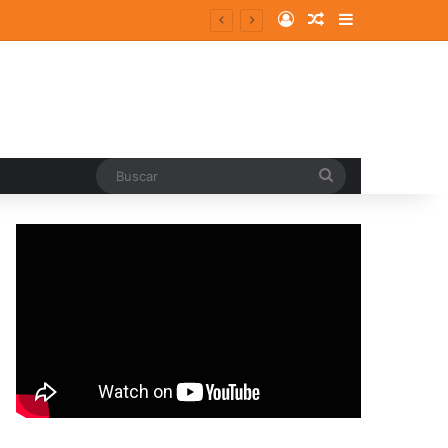
Log In
Random Article
Sidebar
Buscar