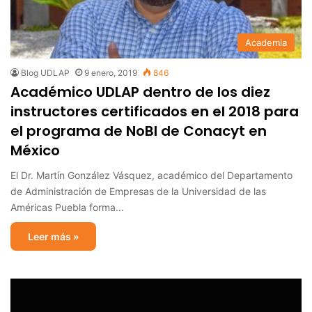
Academia
Blog UDLAP
9 enero, 2019
846
Académico UDLAP dentro de los diez
instructores certificados en el 2018 para
el programa de NoBI de Conacyt en
México
El Dr. Martín González Vásquez, académico del Departamento
de Administración de Empresas de la Universidad de las
Américas Puebla forma…
Leer más »