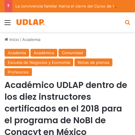
La convivencia familiar marca el cierre del Curso de Verano de Escuelas Aztecas
Menu
B
Inicio
/
Academia
Academia
Académica
Comunidad
Escuela de Negocios y Economía
Notas de prensa
Profesores
Académico UDLAP dentro de
los diez instructores
certificados en el 2018 para
el programa de NoBI de
Conacyt en México