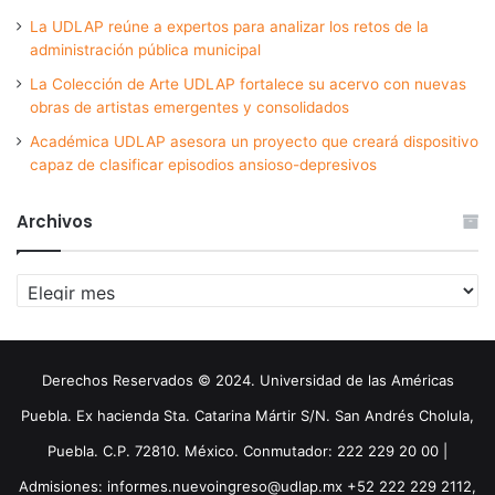
La UDLAP reúne a expertos para analizar los retos de la
administración pública municipal
La Colección de Arte UDLAP fortalece su acervo con nuevas
obras de artistas emergentes y consolidados
Académica UDLAP asesora un proyecto que creará dispositivo
capaz de clasificar episodios ansioso-depresivos
Archivos
Archivos
Derechos Reservados © 2024. Universidad de las Américas
Puebla. Ex hacienda Sta. Catarina Mártir S/N. San Andrés Cholula,
Puebla. C.P. 72810. México. Conmutador: 222 229 20 00 |
Admisiones: informes.nuevoingreso@udlap.mx +52 222 229 2112,