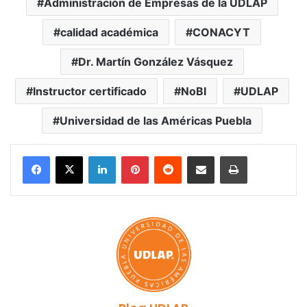
Administración de Empresas de la UDLAP
calidad académica
CONACYT
Dr. Martín González Vásquez
Instructor certificado
NoBI
UDLAP
Universidad de las Américas Puebla
LinkedIn
Pinterest
Reddit
Share via Email
Print