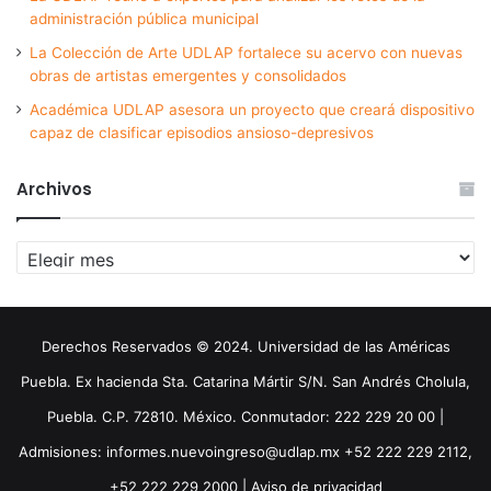
administración pública municipal
La Colección de Arte UDLAP fortalece su acervo con nuevas
obras de artistas emergentes y consolidados
Académica UDLAP asesora un proyecto que creará dispositivo
capaz de clasificar episodios ansioso-depresivos
Archivos
Archivos
Derechos Reservados © 2024. Universidad de las Américas
Puebla. Ex hacienda Sta. Catarina Mártir S/N. San Andrés Cholula,
Puebla. C.P. 72810. México. Conmutador: 222 229 20 00 |
Admisiones: informes.nuevoingreso@udlap.mx +52 222 229 2112,
+52 222 229 2000 |
Aviso de privacidad