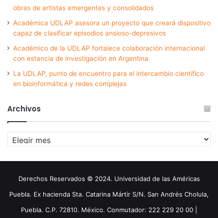
obras de artistas emergentes y consolidados
Académica UDLAP asesora un proyecto que creará dispositivo
capaz de clasificar episodios ansioso-depresivos
Académico de la UDLAP fortalece colaboración internacional
con estancia de investigación en Argentina
La UDLAP, punto de encuentro para el intercambio científico
en bioinformática y redes complejas
Archivos
Archivos
Derechos Reservados © 2024. Universidad de las Américas
Puebla. Ex hacienda Sta. Catarina Mártir S/N. San Andrés Cholula,
Puebla. C.P. 72810. México. Conmutador: 222 229 20 00 |