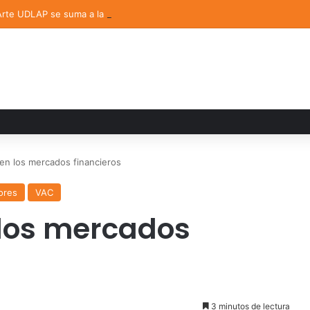
 Arte UDLAP se suma a la Feria Internacional del Libro en Puebla
d en los mercados financieros
ores
VAC
 los mercados
3 minutos de lectura