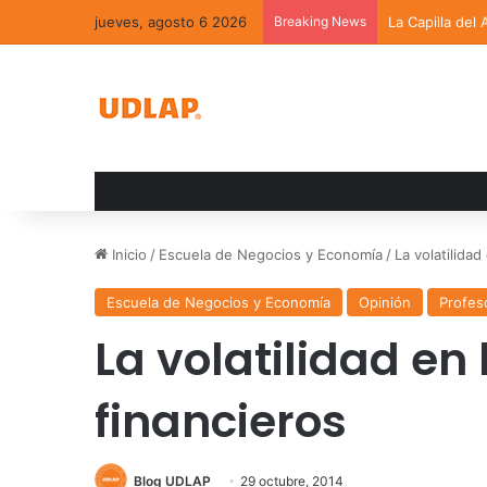
jueves, agosto 6 2026
Breaking News
La Capilla del
Inicio
/
Escuela de Negocios y Economía
/
La volatilida
Escuela de Negocios y Economía
Opinión
Profes
La volatilidad en
financieros
Blog UDLAP
29 octubre, 2014