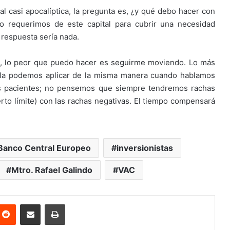
ial casi apocalíptica, la pregunta es, ¿y qué debo hacer con
no requerimos de este capital para cubrir una necesidad
a respuesta sería nada.
, lo peor que puedo hacer es seguirme moviendo. Lo más
 la podemos aplicar de la misma manera cuando hablamos
os pacientes; no pensemos que siempre tendremos rachas
erto límite) con las rachas negativas. El tiempo compensará
 Banco Central Europeo
inversionistas
Mtro. Rafael Galindo
VAC
nterest
Reddit
Share via Email
Print