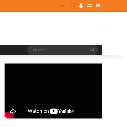
Log In
Random Article
Sidebar
Buscar