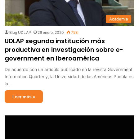
Academia
Blog UDLAP
26 enero, 2020
758
UDLAP segunda institución más
productiva en investigación sobre e-
government en Iberoamérica
De acuerdo con un artículo publicado en la revista Government
Information Quarterly, la Universidad de las Américas Puebla es
la…
Leer más »