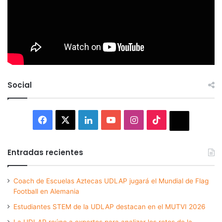
Social
Facebook
X
LinkedIn
YouTube
Instagram
TikTok
Thread
Entradas recientes
Coach de Escuelas Aztecas UDLAP jugará el Mundial de Flag
Football en Alemania
Estudiantes STEM de la UDLAP destacan en el MUTVI 2026
La UDLAP reúne a expertos para analizar los retos de la