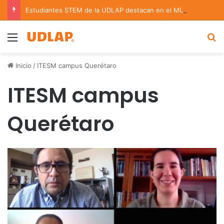
Estudiantes STEM de la UDLAP destacan en el MUTVI 2026
Menu
B
Inicio
/
ITESM campus Querétaro
ITESM campus
Querétaro