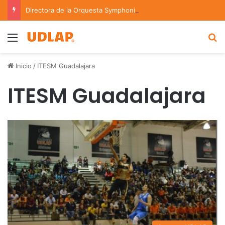
Directora de la Orquesta Symphonia de la UDLAP dirige agrupaciones de talla nacional e internacional
Menu
B
Inicio
/
ITESM Guadalajara
ITESM Guadalajara