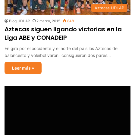
Aztecas UDLAP
Blog UDLAP
2 marzo, 2015
848
Aztecas siguen ligando victorias en la
Liga ABE y CONADEIP
En gira por el occidente y el norte del país los Aztecas de
baloncesto y voleibol varonil consiguieron dos pares…
Leer más »