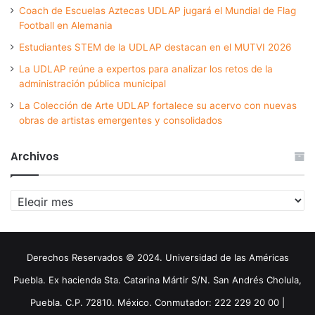
Coach de Escuelas Aztecas UDLAP jugará el Mundial de Flag
Football en Alemania
Estudiantes STEM de la UDLAP destacan en el MUTVI 2026
La UDLAP reúne a expertos para analizar los retos de la
administración pública municipal
La Colección de Arte UDLAP fortalece su acervo con nuevas
obras de artistas emergentes y consolidados
Archivos
Archivos
Derechos Reservados © 2024. Universidad de las Américas
Puebla. Ex hacienda Sta. Catarina Mártir S/N. San Andrés Cholula,
Puebla. C.P. 72810. México. Conmutador: 222 229 20 00 |