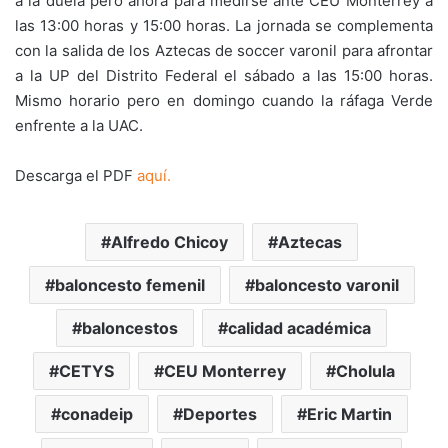
a la duela pero ahora para medirse ante CEU Monterrey a
las 13:00 horas y 15:00 horas. La jornada se complementa
con la salida de los Aztecas de soccer varonil para afrontar
a la UP del Distrito Federal el sábado a las 15:00 horas.
Mismo horario pero en domingo cuando la ráfaga Verde
enfrente a la UAC.
Descarga el PDF
aquí.
Alfredo Chicoy
Aztecas
baloncesto femenil
baloncesto varonil
baloncestos
calidad académica
CETYS
CEU Monterrey
Cholula
conadeip
Deportes
Eric Martin