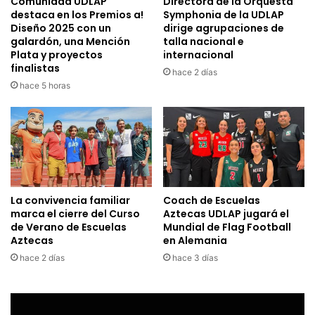
Comunidad UDLAP
Directora de la Orquesta
destaca en los Premios a!
Symphonia de la UDLAP
Diseño 2025 con un
dirige agrupaciones de
galardón, una Mención
talla nacional e
Plata y proyectos
internacional
finalistas
hace 2 días
hace 5 horas
La convivencia familiar
Coach de Escuelas
marca el cierre del Curso
Aztecas UDLAP jugará el
de Verano de Escuelas
Mundial de Flag Football
Aztecas
en Alemania
hace 2 días
hace 3 días