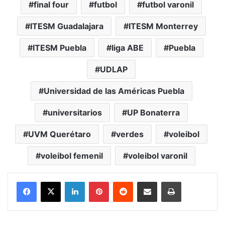
final four
futbol
futbol varonil
ITESM Guadalajara
ITESM Monterrey
ITESM Puebla
liga ABE
Puebla
UDLAP
Universidad de las Américas Puebla
universitarios
UP Bonaterra
UVM Querétaro
verdes
voleibol
voleibol femenil
voleibol varonil
LinkedIn
Pinterest
Reddit
Share via Email
Print