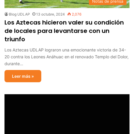
Notas de prensa
Blog UDLAP
13 octubre, 2024
2,076
Los Aztecas hicieron valer su condición
de locales para levantarse con un
triunfo
Los Aztecas UDLAP lograron una emocionante victoria de 34-
20 contra los Leones Anáhuac en el renovado Templo del Dolor,
durante…
Leer más »