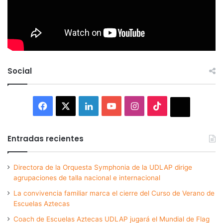
Social
Facebook
X
LinkedIn
YouTube
Instagram
TikTok
Thread
Entradas recientes
Directora de la Orquesta Symphonia de la UDLAP dirige
agrupaciones de talla nacional e internacional
La convivencia familiar marca el cierre del Curso de Verano de
Escuelas Aztecas
Coach de Escuelas Aztecas UDLAP jugará el Mundial de Flag