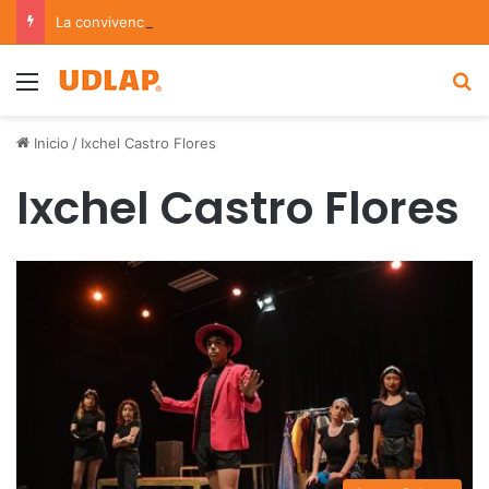
La convivencia familiar marca el cierre del Curso de Verano de Escuelas Aztecas
Menu
B
Inicio
/
Ixchel Castro Flores
Ixchel Castro Flores