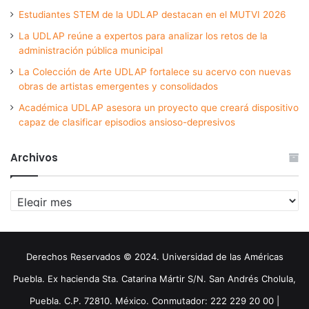
Estudiantes STEM de la UDLAP destacan en el MUTVI 2026
La UDLAP reúne a expertos para analizar los retos de la
administración pública municipal
La Colección de Arte UDLAP fortalece su acervo con nuevas
obras de artistas emergentes y consolidados
Académica UDLAP asesora un proyecto que creará dispositivo
capaz de clasificar episodios ansioso-depresivos
Archivos
Archivos
Derechos Reservados © 2024. Universidad de las Américas
Puebla. Ex hacienda Sta. Catarina Mártir S/N. San Andrés Cholula,
Puebla. C.P. 72810. México. Conmutador: 222 229 20 00 |