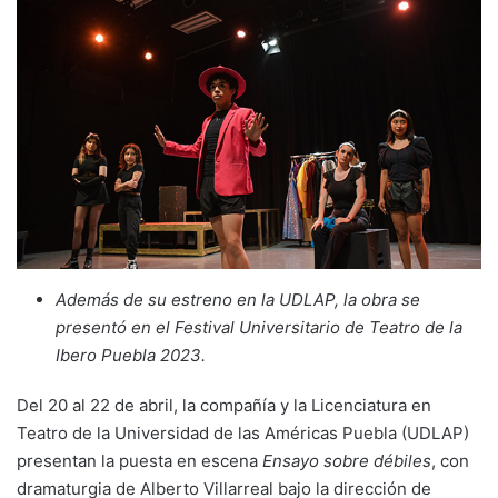
Además de su estreno en la UDLAP, la obra se
presentó en el Festival Universitario de Teatro de la
Ibero Puebla 2023.
Del 20 al 22 de abril, la compañía y la Licenciatura en
Teatro de la Universidad de las Américas Puebla (UDLAP)
presentan la puesta en escena
Ensayo sobre débiles
, con
dramaturgia de Alberto Villarreal bajo la dirección de