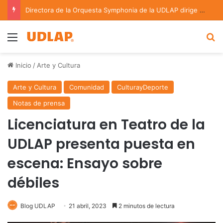
Directora de la Orquesta Symphonia de la UDLAP dirige agrupaciones de talla nacional e internacional
Menu
B
Inicio
/
Arte y Cultura
Arte y Cultura
Comunidad
CulturayDeporte
Notas de prensa
Licenciatura en Teatro de la
UDLAP presenta puesta en
escena: Ensayo sobre
débiles
Blog UDLAP
21 abril, 2023
2 minutos de lectura