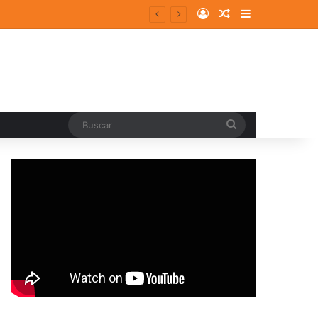
Log In
Random Article
Sidebar
pal
Buscar