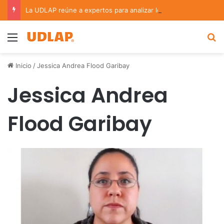
La UDLAP reúne a expertos para analizar los retos de la administración pública municipal
Menu
B
Inicio
/
Jessica Andrea Flood Garibay
Jessica Andrea
Flood Garibay