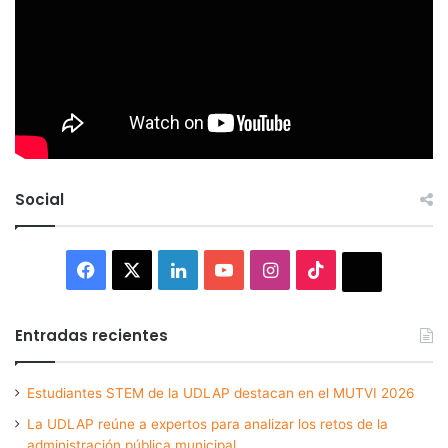
Social
Facebook
X
LinkedIn
YouTube
Instagram
TikTok
Thread
Entradas recientes
Estudiantes STEM de la UDLAP destacan en el MUTVI 2026
La UDLAP reúne a expertos para analizar los retos de la
administración pública municipal