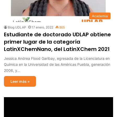
Academia
Blog UDLAP
17 enero, 2022
865
Estudiante de doctorado UDLAP obtiene
primer lugar de la categoría
LatinXChemNano, del LatinXChem 2021
Jessica Andrea Flood Garibay, egresada de la Licenciatura en
Química en la Universidad de las Américas Puebla, generación
2006, y…
Leer más »