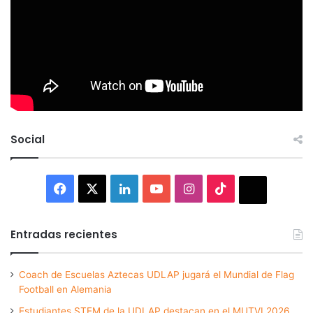
Social
Facebook
X
LinkedIn
YouTube
Instagram
TikTok
Thread
Entradas recientes
Coach de Escuelas Aztecas UDLAP jugará el Mundial de Flag
Football en Alemania
Estudiantes STEM de la UDLAP destacan en el MUTVI 2026