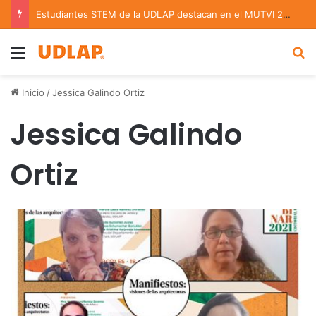
Estudiantes STEM de la UDLAP destacan en el MUTVI 2026
Menu
B
Inicio
/
Jessica Galindo Ortiz
Jessica Galindo
Ortiz