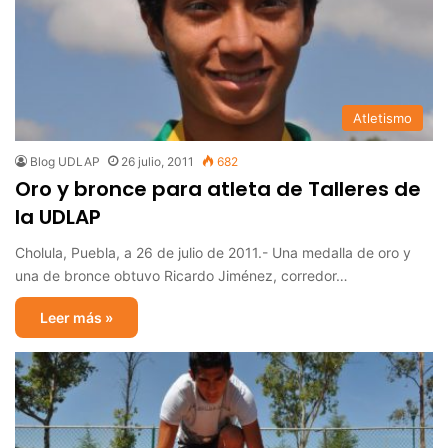
Atletismo
Blog UDLAP
26 julio, 2011
682
Oro y bronce para atleta de Talleres de
la UDLAP
Cholula, Puebla, a 26 de julio de 2011.- Una medalla de oro y
una de bronce obtuvo Ricardo Jiménez, corredor…
Leer más »