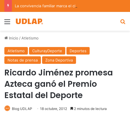
La convivencia familiar marca el cierre del Curso de Verano de Escuelas Aztecas
Menu
B
Inicio
/
Atletismo
Atletismo
CulturayDeporte
Deportes
Notas de prensa
Zona Deportiva
Ricardo Jiménez promesa
Azteca ganó el Premio
Estatal del Deporte
Blog UDLAP
18 octubre, 2012
2 minutos de lectura