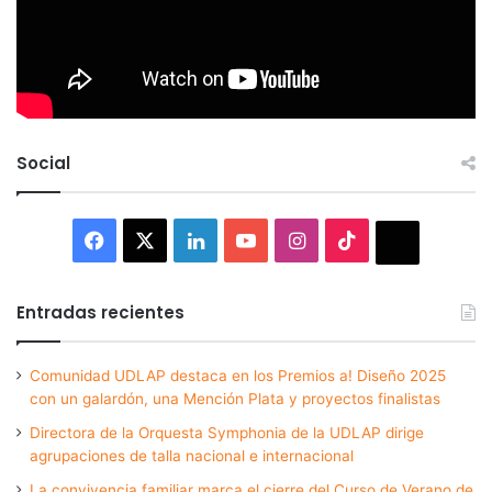
Social
Facebook
X
LinkedIn
YouTube
Instagram
TikTok
Thread
Entradas recientes
Comunidad UDLAP destaca en los Premios a! Diseño 2025
con un galardón, una Mención Plata y proyectos finalistas
Directora de la Orquesta Symphonia de la UDLAP dirige
agrupaciones de talla nacional e internacional
La convivencia familiar marca el cierre del Curso de Verano de