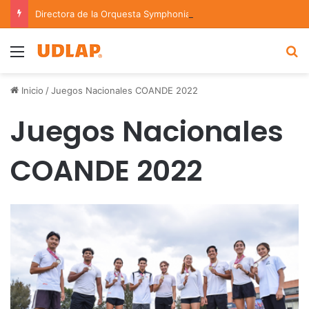
Directora de la Orquesta Symphonia de la UDLAP dirige agrupaciones de talla nacional e internacional
Menu
B
Inicio
/
Juegos Nacionales COANDE 2022
Juegos Nacionales
COANDE 2022