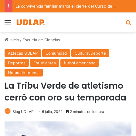
La convivencia familiar marca el cierre del Curso de Verano de Escuelas Aztecas
Menu
B
Inicio
/
Escuela de Ciencias
Aztecas UDLAP
Comunidad
CulturayDeporte
Deportes
Estudiantes
futbol americano
Notas de prensa
La Tribu Verde de atletismo
cerró con oro su temporada
Blog UDLAP
6 julio, 2022
2 minutos de lectura