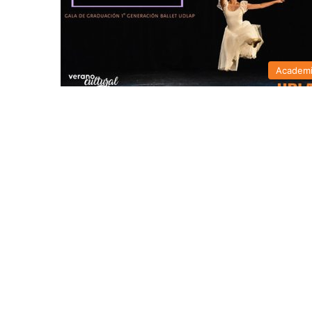
Academ