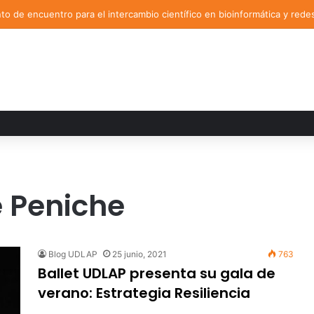
o de encuentro para el intercambio científico en bioinformática y rede
é Peniche
Blog UDLAP
25 junio, 2021
763
Ballet UDLAP presenta su gala de
verano: Estrategia Resiliencia