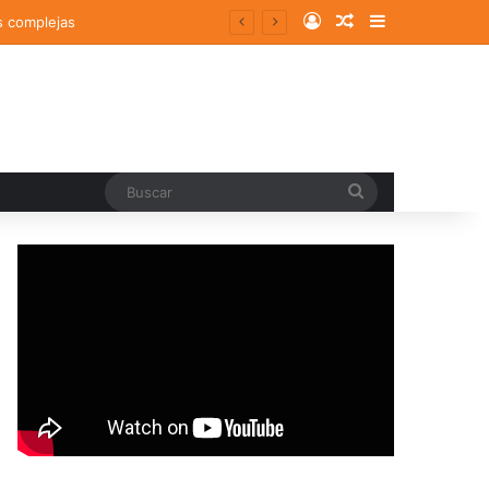
Log In
Random Article
Sidebar
s complejas
Buscar