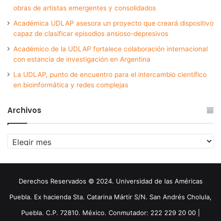
obras de artistas emergentes y consolidados
Académica UDLAP asesora un proyecto que creará dispositivo
capaz de clasificar episodios ansioso-depresivos
Académico de la UDLAP fortalece colaboración internacional
con estancia de investigación en Argentina
La UDLAP, punto de encuentro para el intercambio científico
en bioinformática y redes complejas
Archivos
Archivos
Derechos Reservados © 2024. Universidad de las Américas
Puebla. Ex hacienda Sta. Catarina Mártir S/N. San Andrés Cholula,
Puebla. C.P. 72810. México. Conmutador: 222 229 20 00 |