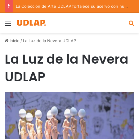
La Colección de Arte UDLAP fortalece su acervo con nuevas obras de artistas emergentes y consolidados
Menu
B
Inicio
/
La Luz de la Nevera UDLAP
La Luz de la Nevera
UDLAP