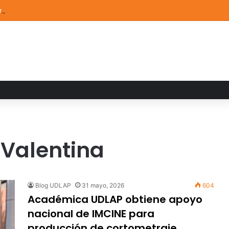
ón de Arte UDLAP fortalece su acervo con nuevas obras de artistas em
 Valentina
Blog UDLAP
31 mayo, 2026
604
Académica UDLAP obtiene apoyo
nacional de IMCINE para
producción de cortometraje