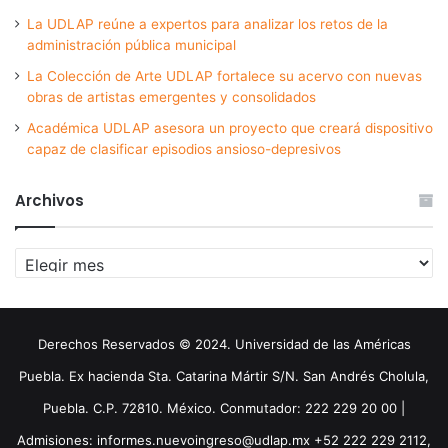
La UDLAP reúne a expertos para analizar los retos de la
administración pública municipal
La Colección de Arte UDLAP fortalece su acervo con nuevas
obras de artistas emergentes y consolidados
Académica UDLAP asesora un proyecto que creará dispositivo
capaz de clasificar episodios ansioso-depresivos
Archivos
Archivos
Derechos Reservados © 2024. Universidad de las Américas
Puebla. Ex hacienda Sta. Catarina Mártir S/N. San Andrés Cholula,
Puebla. C.P. 72810. México. Conmutador: 222 229 20 00 |
Admisiones: informes.nuevoingreso@udlap.mx +52 222 229 2112,