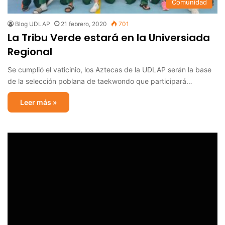
Comunidad
Blog UDLAP
21 febrero, 2020
701
La Tribu Verde estará en la Universiada
Regional
Se cumplió el vaticinio, los Aztecas de la UDLAP serán la base
de la selección poblana de taekwondo que participará…
Leer más »