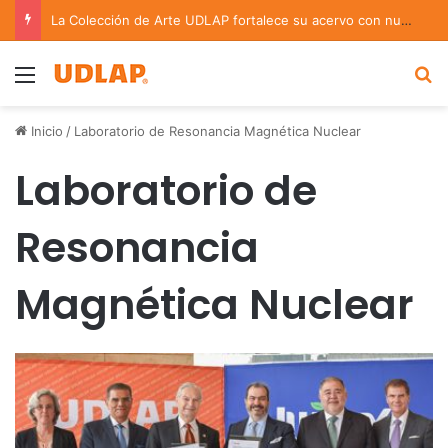
La Colección de Arte UDLAP fortalece su acervo con nuevas obras de artistas emergentes y consolidados
Menu
B
Inicio
/
Laboratorio de Resonancia Magnética Nuclear
Laboratorio de
Resonancia
Magnética Nuclear