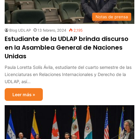
Notas de prensa
Blog UDLAP
13 febrero, 2024
2,195
Estudiante de la UDLAP brinda discurso
en la Asamblea General de Naciones
Unidas
Paula Loretta Solís Ávila, estudiante del cuarto semestre de las
Licenciaturas en Relaciones Internacionales y Derecho de la
UDLAP, así…
Leer más »