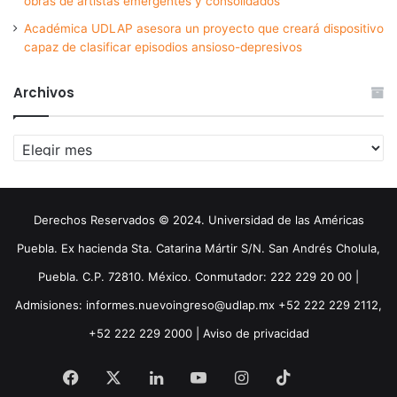
obras de artistas emergentes y consolidados
Académica UDLAP asesora un proyecto que creará dispositivo
capaz de clasificar episodios ansioso-depresivos
Archivos
Archivos
Derechos Reservados © 2024. Universidad de las Américas
Puebla. Ex hacienda Sta. Catarina Mártir S/N. San Andrés Cholula,
Puebla. C.P. 72810. México. Conmutador: 222 229 20 00 |
Admisiones: informes.nuevoingreso@udlap.mx +52 222 229 2112,
+52 222 229 2000 |
Aviso de privacidad
Facebook
X
LinkedIn
YouTube
Instagram
TikTok
Threa