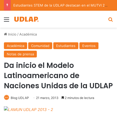
Estudiantes STEM de la UDLAP destacan en el MUTVI 2026
Menu
B
Inicio
/
Académica
Académica
Comunidad
Estudiantes
Eventos
Notas de prensa
Da inicio el Modelo
Latinoamericano de
Naciones Unidas de la UDLAP
Blog UDLAP
21 marzo, 2013
2 minutos de lectura