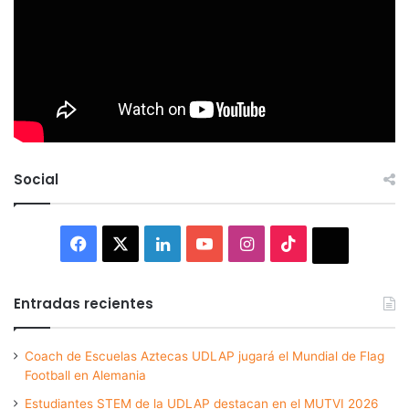
Social
Facebook
X
LinkedIn
YouTube
Instagram
TikTok
Thread
Entradas recientes
Coach de Escuelas Aztecas UDLAP jugará el Mundial de Flag
Football en Alemania
Estudiantes STEM de la UDLAP destacan en el MUTVI 2026