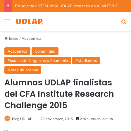
Estudiantes STEM de la UDLAP destacan en el MUTVI 2026
Menu
B
Inicio
/
Académica
Académica
Comunidad
Escuela de Negocios y Economía
Estudiantes
Notas de prensa
Alumnos UDLAP finalistas
del CFA Institute Research
Challenge 2015
Blog UDLAP
23 noviembre, 2015
2 minutos de lectura