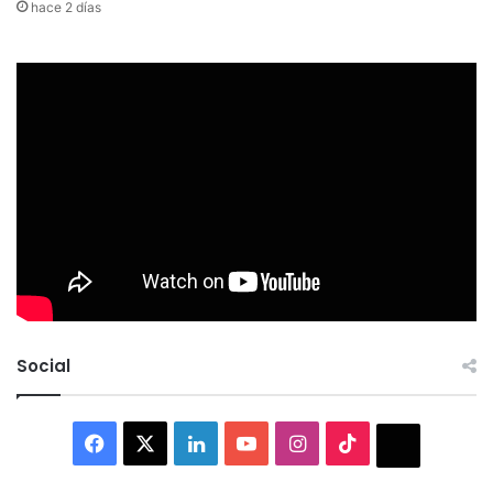
hace 2 días
Social
Facebook
X
LinkedIn
YouTube
Instagram
TikTok
Thread