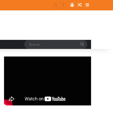
Log In
Random Article
Sidebar
entes y consolidados
Buscar