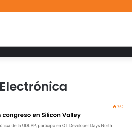
de Arte UDLAP fortalece su acervo con nuevas obras de artistas emerg
 Electrónica
762
 congreso en Silicon Valley
trónica de la UDLAP, participó en QT Developer Days North