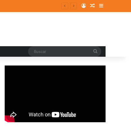
Log In
Random Article
Sidebar
Buscar