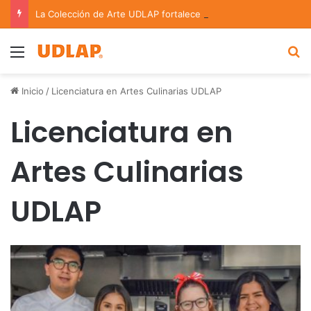
La Colección de Arte UDLAP fortalece su acervo con nuevas obras de artistas emergentes y consolidados
Menu
B
Inicio
/
Licenciatura en Artes Culinarias UDLAP
Licenciatura en
Artes Culinarias
UDLAP