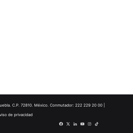
Puebla. C.P. 72810. México. Conmutador: 222 229 20 00 |
viso de privacidad
Facebook
X
LinkedIn
YouTube
Instagram
TikTok
Threads