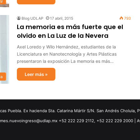
og
Blog UDLAP
17 abril, 2015
793
La memoria es más fuerte que el
olvido en La Luz de la Nevera
Axel Loredo y Wilo Hernández, estudiantes de la
Licenciatura en Nanotecnología y Artes Plásticas
presentaron la exposición La memoria es más…
Leer más »
ra
s Puebla. Ex hacienda Sta. Catarina Mártir S/N. San Andrés Cholula, 
ormes.nuevoingreso@udlap.mx +52 222 229 2112, +52 222 229 2000 |
A