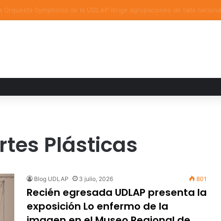
a familiar marca el cierre del Curso de Verano de Escuelas Aztecas
rtes Plásticas
Blog UDLAP
3 julio, 2026
801
Recién egresada UDLAP presenta la
exposición Lo enfermo de la
imagen en el Museo Regional de